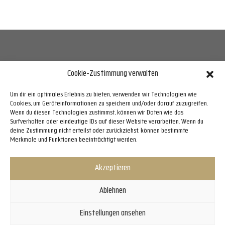
Cookie-Zustimmung verwalten
Telefon 0431 72 00 33 70,
info@suennergie.de
Um dir ein optimales Erlebnis zu bieten, verwenden wir Technologien wie
Cookies, um Geräteinformationen zu speichern und/oder darauf zuzugreifen.
Wenn du diesen Technologien zustimmst, können wir Daten wie das
Surfverhalten oder eindeutige IDs auf dieser Website verarbeiten. Wenn du
Bürozeiten
: Mo–Do 07.30 Uhr–17.00 Uhr,Fr
deine Zustimmung nicht erteilst oder zurückziehst, können bestimmte
07.30 Uhr–13.00 Uhr,Sa–So geschlossen
Merkmale und Funktionen beeinträchtigt werden.
Akzeptieren
Ablehnen
Einstellungen ansehen