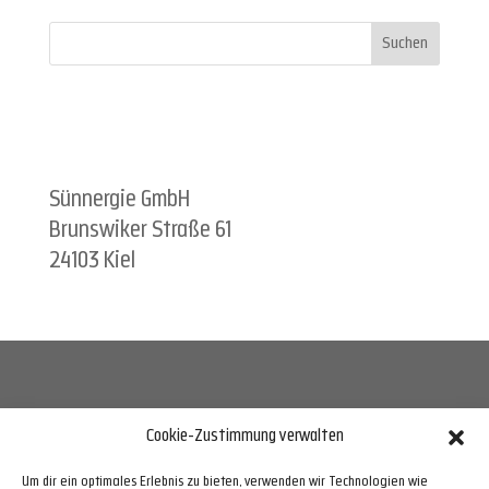
Suchen
Sünnergie GmbH
Brunswiker Straße 61
24103 Kiel
Cookie-Zustimmung verwalten
Telefon 0431 72 00 33 70,
info@suennergie.de
Um dir ein optimales Erlebnis zu bieten, verwenden wir Technologien wie