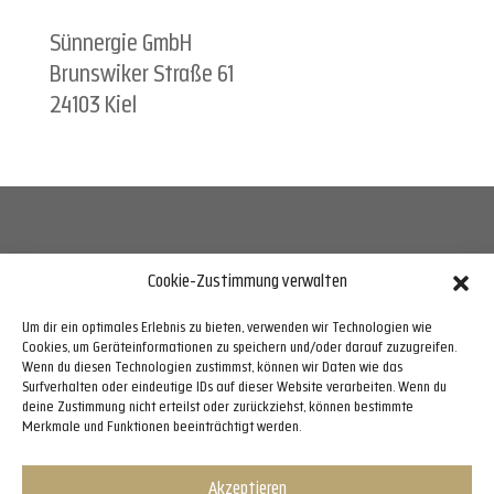
Sünnergie GmbH
Brunswiker Straße 61
24103 Kiel
Cookie-Zustimmung verwalten
Telefon 0431 72 00 33 70,
info@suennergie.de
Um dir ein optimales Erlebnis zu bieten, verwenden wir Technologien wie
Cookies, um Geräteinformationen zu speichern und/oder darauf zuzugreifen.
Wenn du diesen Technologien zustimmst, können wir Daten wie das
Surfverhalten oder eindeutige IDs auf dieser Website verarbeiten. Wenn du
Bürozeiten
: Mo–Do 07.30 Uhr–17.00 Uhr,Fr
deine Zustimmung nicht erteilst oder zurückziehst, können bestimmte
Merkmale und Funktionen beeinträchtigt werden.
07.30 Uhr–13.00 Uhr,Sa–So geschlossen
Akzeptieren