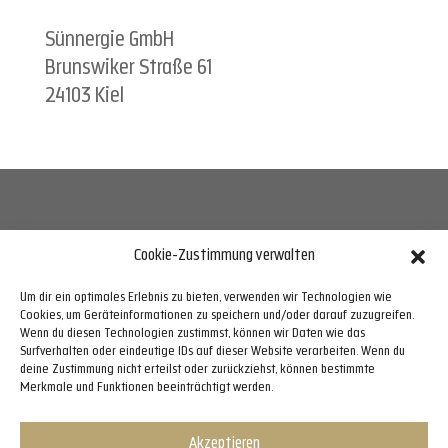
Sünnergie GmbH
Brunswiker Straße 61
24103 Kiel
Cookie-Zustimmung verwalten
Telefon 0431 72 00 33 70,
info@suennergie.de
Um dir ein optimales Erlebnis zu bieten, verwenden wir Technologien wie
Cookies, um Geräteinformationen zu speichern und/oder darauf zuzugreifen.
Wenn du diesen Technologien zustimmst, können wir Daten wie das
Surfverhalten oder eindeutige IDs auf dieser Website verarbeiten. Wenn du
Bürozeiten
: Mo–Do 07.30 Uhr–17.00 Uhr,Fr
deine Zustimmung nicht erteilst oder zurückziehst, können bestimmte
Merkmale und Funktionen beeinträchtigt werden.
07.30 Uhr–13.00 Uhr,Sa–So geschlossen
Akzeptieren